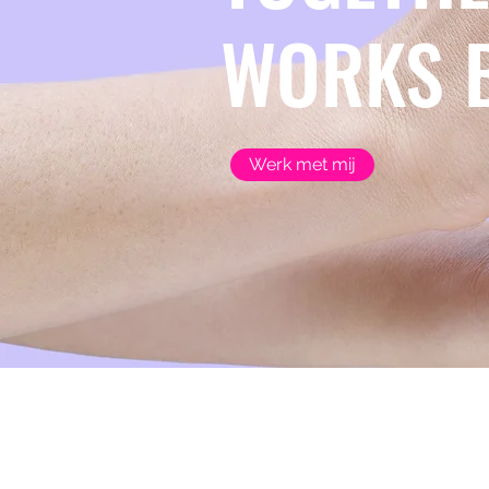
WORKS 
Werk met mij