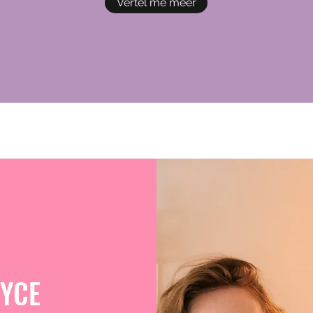
Vertel me meer
OYCE