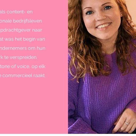
als content- en
ionale bedrijfsleven
 opdrachtgever naar
at was het begin van
 ondernemers om hun
rk te verspreiden.
e tone of voice, op elk
die commercieel raakt.