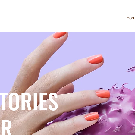
Ho
STORIES
ER